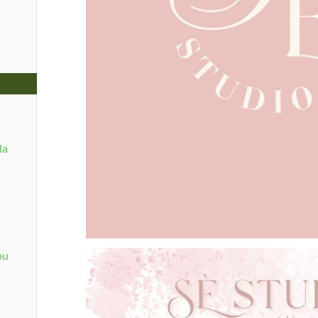
la
pu