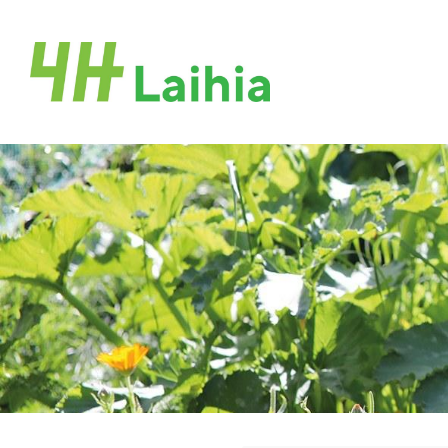
Siirry
sivun
Laihian 4H-yhdistys ry
sisältöön