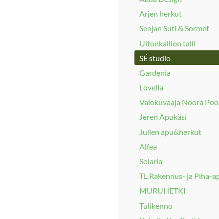
Arjen herkut
Senjan Suti & Sormet
Uitonkallion talli
SÉ studio
Gardenia
Lovella
Valokuvaaja Noora Poo
Jeren Apukäsi
Jullen apu&herkut
Alfea
Solaria
TL Rakennus- ja Piha-a
MURUHETKI
Tulikenno