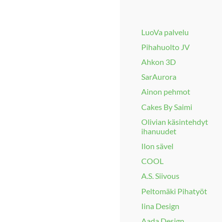
LuoVa palvelu
Pihahuolto JV
Ahkon 3D
SarAurora
Ainon pehmot
Cakes By Saimi
Olivian käsintehdyt
ihanuudet
Ilon sävel
COOL
A.S. Siivous
Peltomäki Pihatyöt
Iina Design
Aada Design