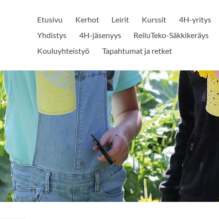
Etusivu
Kerhot
Leirit
Kurssit
4H-yritys
Yhdistys
4H-jäsenyys
ReiluTeko-Säkkikeräys
Kouluyhteistyö
Tapahtumat ja retket