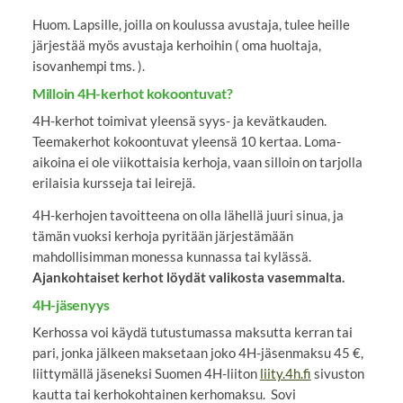
Huom. Lapsille, joilla on koulussa avustaja, tulee heille
järjestää myös avustaja kerhoihin ( oma huoltaja,
isovanhempi tms. ).
Milloin 4H-kerhot kokoontuvat?
4H-kerhot toimivat yleensä syys- ja kevätkauden.
Teemakerhot kokoontuvat yleensä 10 kertaa. Loma-
aikoina ei ole viikottaisia kerhoja, vaan silloin on tarjolla
erilaisia kursseja tai leirejä.
4H-kerhojen tavoitteena on olla lähellä juuri sinua, ja
tämän vuoksi kerhoja pyritään järjestämään
mahdollisimman monessa kunnassa tai kylässä.
Ajankohtaiset kerhot löydät valikosta vasemmalta.
4H-jäsenyys
Kerhossa voi käydä tutustumassa maksutta kerran tai
pari, jonka jälkeen maksetaan joko 4H-jäsenmaksu 45 €,
liittymällä jäseneksi Suomen 4H-liiton
liity.4h.fi
sivuston
kautta tai kerhokohtainen kerhomaksu. Sovi