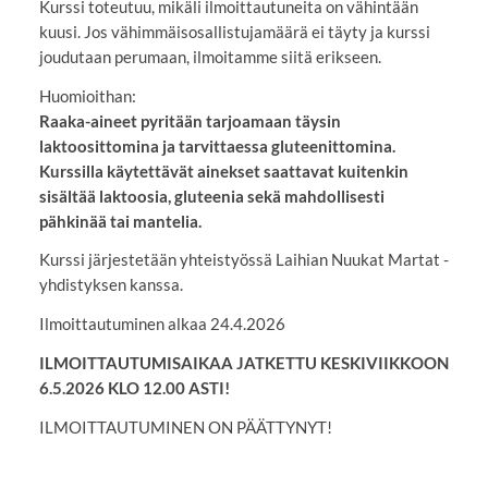
Kurssi toteutuu, mikäli ilmoittautuneita on vähintään
kuusi. Jos vähimmäisosallistujamäärä ei täyty ja kurssi
joudutaan perumaan, ilmoitamme siitä erikseen.
Huomioithan:
Raaka-aineet pyritään tarjoamaan täysin
laktoosittomina ja tarvittaessa gluteenittomina.
Kurssilla käytettävät ainekset saattavat kuitenkin
sisältää laktoosia, gluteenia sekä mahdollisesti
pähkinää tai mantelia.
Kurssi järjestetään yhteistyössä Laihian Nuukat Martat -
yhdistyksen kanssa.
Ilmoittautuminen alkaa 24.4.2026
ILMOITTAUTUMISAIKAA JATKETTU KESKIVIIKKOON
6.5.2026 KLO 12.00 ASTI!
ILMOITTAUTUMINEN ON PÄÄTTYNYT!