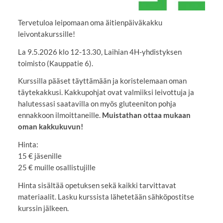
Tervetuloa leipomaan oma äitienpäiväkakku
leivontakurssille!
La 9.5.2026 klo 12-13.30, Laihian 4H-yhdistyksen
toimisto (Kauppatie 6).
Kurssilla pääset täyttämään ja koristelemaan oman
täytekakkusi. Kakkupohjat ovat valmiiksi leivottuja ja
halutessasi saatavilla on myös gluteeniton pohja
ennakkoon ilmoittaneille.
Muistathan ottaa mukaan
oman kakkukuvun!
Hinta:
15 € jäsenille
25 € muille osallistujille
Hinta sisältää opetuksen sekä kaikki tarvittavat
materiaalit. Lasku kurssista lähetetään sähköpostitse
kurssin jälkeen.