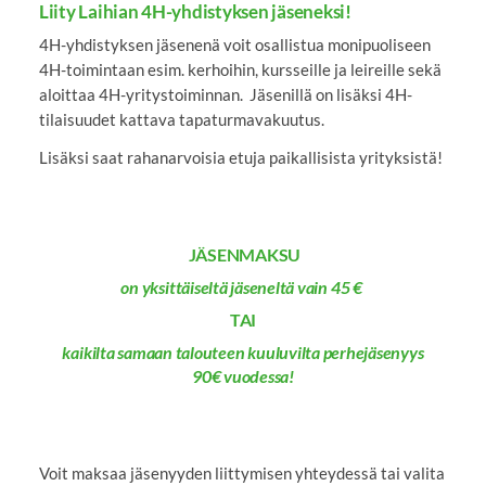
Liity Laihian 4H-yhdistyksen jäseneksi!
4H-yhdistyksen jäsenenä voit osallistua monipuoliseen
4H-toimintaan esim. kerhoihin, kursseille ja leireille sekä
aloittaa 4H-yritystoiminnan. Jäsenillä on lisäksi 4H-
tilaisuudet kattava tapaturmavakuutus.
Lisäksi saat rahanarvoisia etuja paikallisista yrityksistä!
JÄSENMAKSU
on yksittäiseltä jäseneltä vain 45 €
TAI
kaikilta samaan talouteen kuuluvilta
perhejäsenyys
90€
vuodessa!
Voit maksaa jäsenyyden liittymisen yhteydessä tai valita