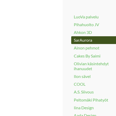
LuoVa palvelu
Pihahuolto JV
Ahkon 3D
SarAurora
Ainon pehmot
Cakes By Saimi
Olivian käsintehdyt
ihanuudet
Ilon sävel
COOL
A.S. Siivous
Peltomäki Pihatyöt
Iina Design
Aada Design