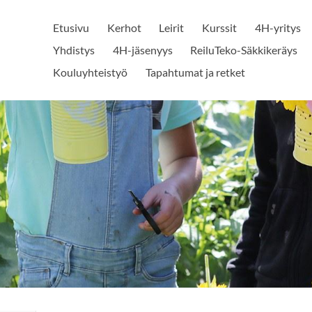
Etusivu
Kerhot
Leirit
Kurssit
4H-yritys
Yhdistys
4H-jäsenyys
ReiluTeko-Säkkikeräys
Kouluyhteistyö
Tapahtumat ja retket