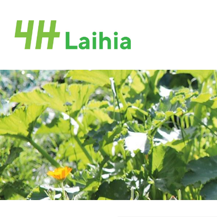
Siirry
sivun
Laihian 4H-yhdistys ry
sisältöön