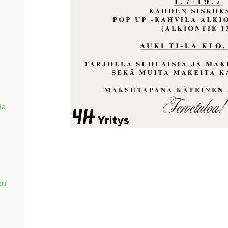
la
pu