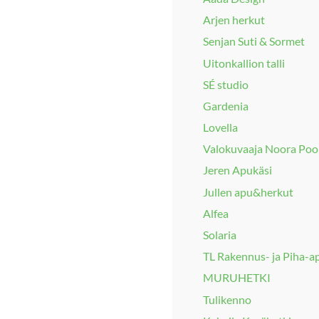
Arjen herkut
Senjan Suti & Sormet
Uitonkallion talli
SÉ studio
Gardenia
Lovella
Valokuvaaja Noora Poo
Jeren Apukäsi
Jullen apu&herkut
Alfea
Solaria
TL Rakennus- ja Piha-a
MURUHETKI
Tulikenno